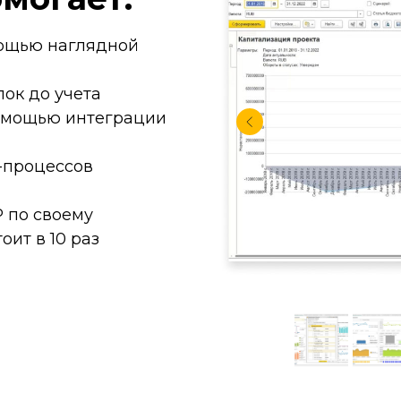
мощью наглядной
пок до учета
помощью интеграции
-процессов
P по своему
ит в 10 раз