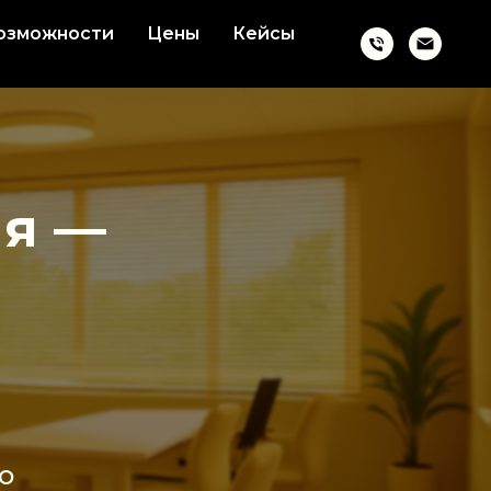
озможности
Цены
Кейсы
ия —
о