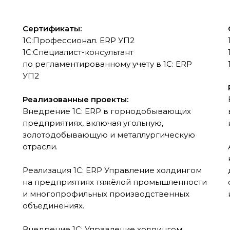
Сертификаты:
1С:Профессионал. ERP УП2
1С:Специалист-консультант
по регламентированному учету в 1С: ERP
УП2
Реализованные проекты:
Внедрение 1С: ERP в горнодобывающих
предприятиях, включая угольную,
золотодобывающую и металлургическую
отрасли.
а
Реализация 1С: ERP Управление холдингом
на предприятиях тяжёлой промышленности
и многопрофильных производственных
объединениях.
Внедрение 1С: Управление холдингом